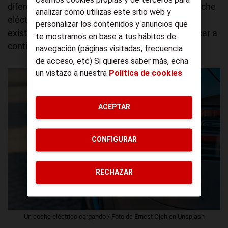
Usamos cookies propias y de terceros para
diferencias entre el coche de combustión y el coche
analizar cómo utilizas este sitio web y
eléctrico, pero dentro de los eléctricos también
personalizar los contenidos y anuncios que
existen diferencias, que vamos a tratar de explicar a
te mostramos en base a tus hábitos de
continuación.
navegación (páginas visitadas, frecuencia
de acceso, etc) Si quieres saber más, echa
un vistazo a nuestra
Política de cookies
ACEPTAR
CONFIGURAR
RECHAZAR
Un coche eléctrico cargando / Foto de Ernest Ojeh en Unsplash