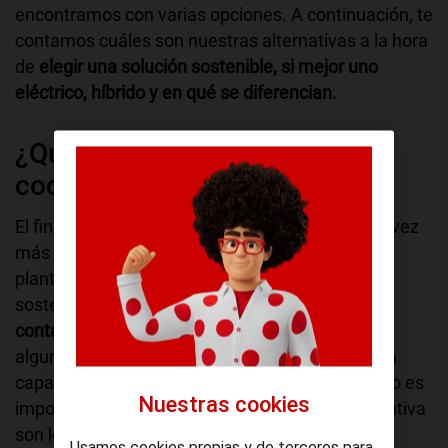
encontramos con varias opciones. A continuación, te
contamos cuáles son nuestras alternativas a la hora
de
elegir una solución sostenible, si mejor uno
eléctrico, híbrido y en qué se diferencian.
¿Qué diferencia hay entre un
coche híbrido y uno eléctrico?
El fin de los vehículos de combustión está cada vez
más cerca y es por ello que muchos usuarios se
planteen cambiar estos por una alternativa más
sostenible. Estos
vehículos emiten CO2
contaminante,
que llega a la atmósfera, y son
algunos de los causantes de la destrucción de la
capa de ozono y el calentamiento global. Por ello es
Nuestras cookies
importante reducir estas emisiones. Una alternativa
son los vehículos eléctricos. Son muchas las