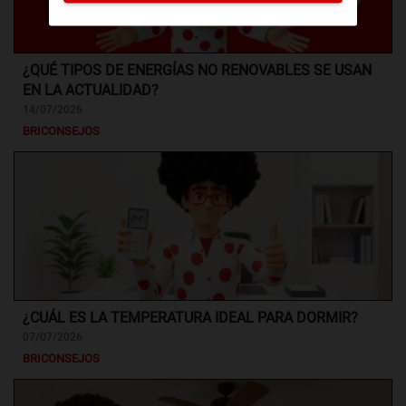
¿QUÉ TIPOS DE ENERGÍAS NO RENOVABLES SE USAN
EN LA ACTUALIDAD?
14/07/2026
BRICONSEJOS
¿CUÁL ES LA TEMPERATURA IDEAL PARA DORMIR?
07/07/2026
BRICONSEJOS