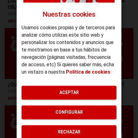
¿QUÉ ES LA MOVILIDAD URBANA SOSTENIBLE Y QUÉ
OBJETIVOS TIENE?
Nuestras cookies
28/07/2026
BRICONSEJOS
Usamos cookies propias y de terceros para
analizar cómo utilizas este sitio web y
personalizar los contenidos y anuncios que
te mostramos en base a tus hábitos de
navegación (páginas visitadas, frecuencia
de acceso, etc) Si quieres saber más, echa
un vistazo a nuestra
Política de cookies
¿QUÉ TIPOS DE CASQUILLO DE BOMBILLA EXISTEN?
21/07/2026
ACEPTAR
BRICONSEJOS
CONFIGURAR
RECHAZAR