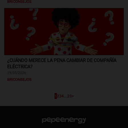
BRICONSEJOS
¿CUÁNDO MERECE LA PENA CAMBIAR DE COMPAÑÍA
ELÉCTRICA?
19/05/2026
BRICONSEJOS
1
2
3
4
...
23
>