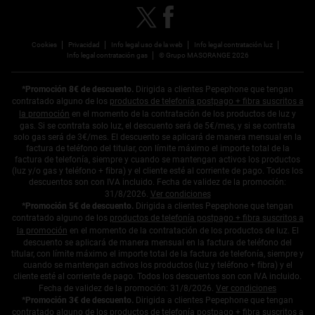
Cookies
Privacidad
Info legal uso de la web
Info legal contratación luz
Info legal contratación gas
© Grupo MASORANGE 2026
*Promoción 8€ de descuento.
Dirigida a clientes Pepephone que tengan
contratado alguno de los
productos de telefonía postpago + fibra suscritos a
la promoción
en el momento de la contratación de los productos de luz y
gas. Si se contrata solo luz, el descuento será de 5€/mes, y si se contrata
solo gas será de 3€/mes. El descuento se aplicará de manera mensual en la
factura de teléfono del titular, con límite máximo el importe total de la
factura de telefonía, siempre y cuando se mantengan activos los productos
(luz y/o gas y teléfono + fibra) y el cliente esté al corriente de pago. Todos los
descuentos son con IVA incluido. Fecha de validez de la promoción:
31/8/2026.
Ver condiciones
*Promoción 5€ de descuento.
Dirigida a clientes Pepephone que tengan
contratado alguno de los
productos de telefonía postpago + fibra suscritos a
la promoción
en el momento de la contratación de los productos de luz. El
descuento se aplicará de manera mensual en la factura de teléfono del
titular, con límite máximo el importe total de la factura de telefonía, siempre y
cuando se mantengan activos los productos (luz y teléfono + fibra) y el
cliente esté al corriente de pago. Todos los descuentos son con IVA incluido.
Fecha de validez de la promoción: 31/8/2026.
Ver condiciones
*Promoción 3€ de descuento.
Dirigida a clientes Pepephone que tengan
contratado alguno de los
productos de telefonía postpago + fibra suscritos a