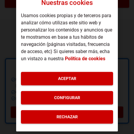
Nuestras cookies
VER TARIFAS
Usamos cookies propias y de terceros para
analizar cómo utilizas este sitio web y
personalizar los contenidos y anuncios que
Tarifas de gas para ti
te mostramos en base a tus hábitos de
navegación (páginas visitadas, frecuencia
Aún más ahorro con el Gas de Pepeenergy.
de acceso, etc) Si quieres saber más, echa
un vistazo a nuestra
Política de cookies
Tarifa Estable de Gas
ACEPTAR
Una tarifa con el mismo precio durante todo el día, para
los próximos 6 meses.
Compensamos la huella de carbono.
CONFIGURAR
No tendrás permanencia ni ataduras.
VER DETALLES
RECHAZAR