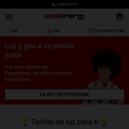
¿HABLAMOS?
Luz
Gas
Soy cliente Pepe
Luz y gas a un precio
justo
Y si eres cliente de
Pepephone, tendrás ventajas
especiales.
YA SOY DE PEPEPHONE
Tarifas de luz para ti