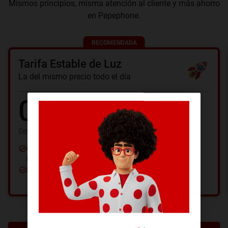
Mismos principios, misma atención al cliente y más ahorro
en Pepephone.
RECOMENDADA
Tarifa Estable de Luz
La del mismo precio todo el día
0
,
1199
€/kWh
con
impuestos
:
0,1525
€/kWh
Una tarifa con el mismo precio durante todo el día, para
los próximos 6 meses.
No tendrás permanencia ni ataduras.