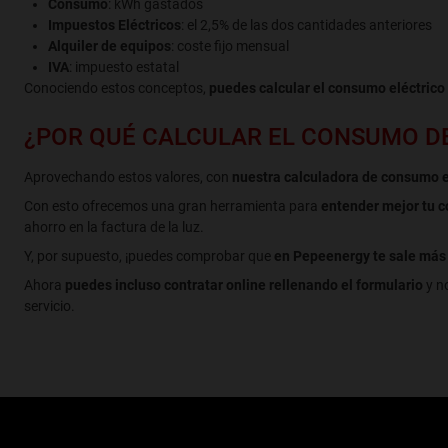
Consumo
: kWh gastados
Impuestos Eléctricos
: el 2,5% de las dos cantidades anteriores
Alquiler de equipos
: coste fijo mensual
IVA
: impuesto estatal
Conociendo estos conceptos,
puedes calcular el consumo eléctrico
¿POR QUÉ CALCULAR EL CONSUMO DE
Aprovechando estos valores, con
nuestra calculadora de consumo e
Con esto ofrecemos una gran herramienta para
entender mejor tu c
ahorro en la factura de la luz.
Y, por supuesto, ¡puedes comprobar que
en Pepeenergy te sale más r
Ahora
puedes incluso contratar online rellenando el formulario
y n
servicio.