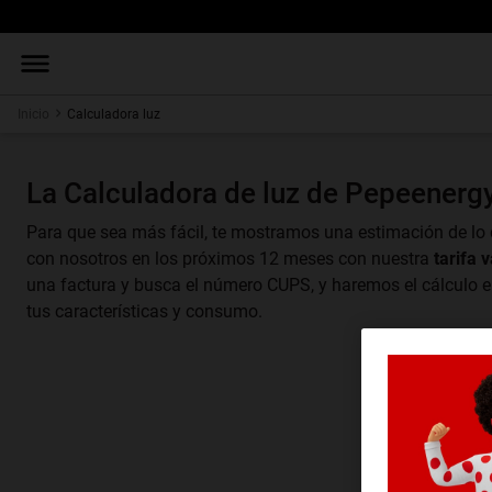
Inicio
Calculadora luz
La Calculadora de luz de Pepeenergy
Para que sea más fácil, te mostramos una estimación de lo
con nosotros en los próximos 12 meses con nuestra
tarifa 
una factura y busca el número CUPS, y haremos el cálculo e
tus características y consumo.