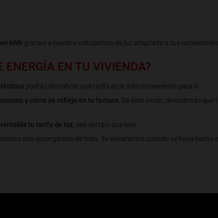
 en kWh
gracias a nuestra calculadora de luz adaptada a tus necesidades
 ENERGÍA EN TU VIVIENDA?
léctrico
podrás identificar qué tarifa es la más conveniente para ti.
onsumo y cómo se refleja en tu factura
. De este modo, descubrirás que t
entable tu tarifa de luz
, sea del tipo que sea!
osotros nos encargamos de todo. Te avisaremos cuando se haya hecho el c