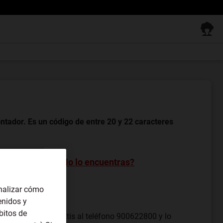
ntador. Es un código de entre 20 y 22 caracteres
¿No lo encuentras?
nalizar cómo
enidos y
bitos de
des llamarnos gratis al teléfono 900622800 y lo