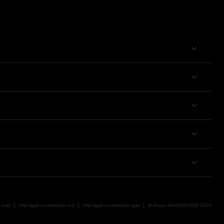
a web
Info legal contratación luz
Info legal contratación gas
© Grupo MASORANGE 2026