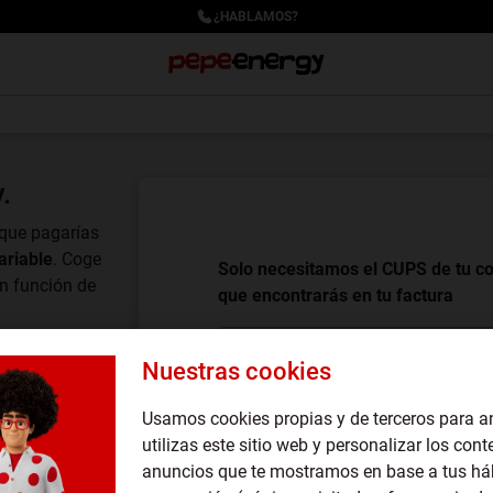
¿HABLAMOS?
.
 que pagarías
variable
. Coge
Solo necesitamos el CUPS de tu co
n función de
que encontrarás en tu factura
Introduce tu CUPS
Nuestras cookies
Usamos cookies propias y de terceros para a
CALCULA TU PRECIO
utilizas este sitio web y personalizar los cont
anuncios que te mostramos en base a tus há
¿No tienes una factura a mano? Pue