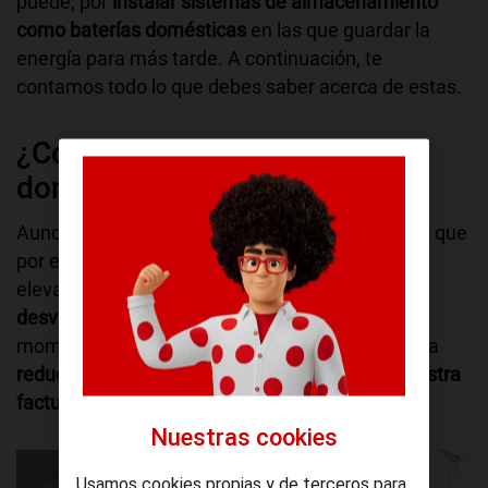
puede, por
instalar sistemas de almacenamiento
como baterías domésticas
en las que guardar la
energía para más tarde. A continuación, te
contamos todo lo que debes saber acerca de estas.
¿Cómo funciona una batería
doméstica?
Aunque se trata de una inversión importante, ya que
por el momento el precio de estas es bastante
elevado, a la larga puede ser la
solución para
desvincularse de la red
eléctrica, aunque por el
momento esto no es posible. Su uso nos ayuda a
reducir el consumo de electricidad y reducir nuestra
factura de la luz.
Nuestras cookies
Usamos cookies propias y de terceros para