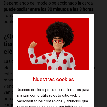
Dependiendo del modelo seleccionado la carga
puede oscilar entre los 30 minutos a las 3 horas.
Teniendo en cuenta el tamaño de la batería y el
punto de carga.
¿Qué factores influyen en el
tiempo de carga de un coche
eléctrico?
Las diferencias en el tiempo de carga de los
eléctricos no es fruto de la casualidad, ya que en
este influyen un amplio abanico de opciones. La
Nuestras cookies
mayoría de ellas escapan a nuestra elección y
vienen impuestas por las características del
Usamos cookies propias y de terceros para
vehículo. A continuación, te explicamos los
analizar cómo utilizas este sitio web y
principales factores implicados en el tiempo de
personalizar los contenidos y anuncios que
carga.