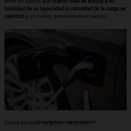
tener en cuenta que
cuanto más se acerca a su
totalidad de su capacidad la velocidad de la carga se
ralentiza
y es menor, aumentando el tiempo.
Coche eléctrico cargando - Unsplash
Coche eléctrico cargando - Unsplash