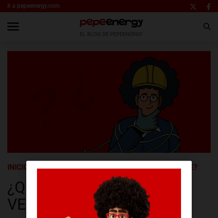
Ir a pepeenergy.com
EL BLOG DE PEPEENERGY
INICIO
GLOSARIO
¿QUÉ ES EL HIDRÓGENO VERDE?
¿QUÉ ES EL HIDRÓGENO
VERDE?