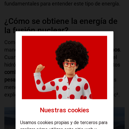
fundamentales para entender este tipo de energía.
¿Cómo se obtiene la energía de
la fusión nuclear?
Como su nombre indica, no podía ser de otra
manera que con la
fusión del núcleo de los átomos
.
Cuando los átomos de elementos ligeros como el
hidrógeno chocan entre sí, en vez de rebotar, estos
combinan su núcleo, formando uno mucho más
pesado,
aunque la masa resultante del mismo es
menor que la suma de las originales. Tal y como
explicaba Einstein con su famosa ecuación E=mc².
Nuestras cookies
Usamos cookies propias y de terceros para