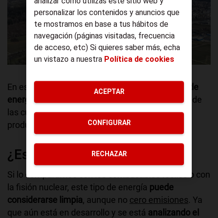
analizar cómo utilizas este sitio web y
personalizar los contenidos y anuncios que
te mostramos en base a tus hábitos de
navegación (páginas visitadas, frecuencia
de acceso, etc) Si quieres saber más, echa
un vistazo a nuestra
Política de cookies
Un reactor nuclear / Foto de Patrick Federi en Unsplash
En este proceso se
liberan grandes cantidades de
ACEPTAR
energía,
ya sean como radiación o calor, a partir de
las cuales se utilizan para impulsar turbinas que
CONFIGURAR
producen electricidad.
¿Es una energía limpia?
RECHAZAR
Si lo comparamos con los combustibles fósiles o con
la fisión nuclear, este tipo de energía
puede
considerarse limpia
, aunque no
cero emisiones
. Ya
que aún está en desarrollo y se está
analizando el