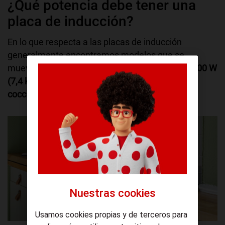
¿Qué potencia debe tener una
placa de inducción?
En lo que respecta a las placas de inducción
generalmente encontramos modelos que se
mueven en el
entorno de 3.600 W (3,6 kW) y 7.400 W
(7,4 kW),
para placas de
tres o cuatro zonas de
cocción.
Nuestras cookies
Usamos cookies propias y de terceros para