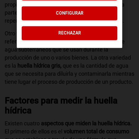
propio planeta. Posteriormente, esta agua forma
parte de procesos naturales que terminan
CONFIGURAR
repercutiendo en el desarrollo de los seres vivos.
Otro tipo es la
huella hídrica azul,
que hace
RECHAZAR
referencia al agua que procede de los canales de
agua subterráneos que se usan durante la
producción de uno o varios bienes. La otra variedad
es la
huella hídrica gris,
que es la cantidad de agua
que se necesita para diluirla y contaminarla mientras
tiene lugar el proceso de producción de un producto.
Factores para medir la huella
hídrica
Existen cuatro
aspectos que miden la huella hídrica.
El primero de ellos es el
volumen total de consumo