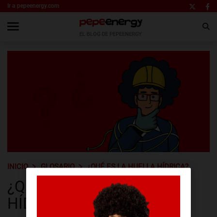
Ir a pepeenergy.com
EL BLOG DE PEPEENERGY
INICIO
GLOSARIO
¿QUÉ ES LA HUELLA HÍDRICA?
¿QUÉ ES LA HUELLA
HÍDRICA?