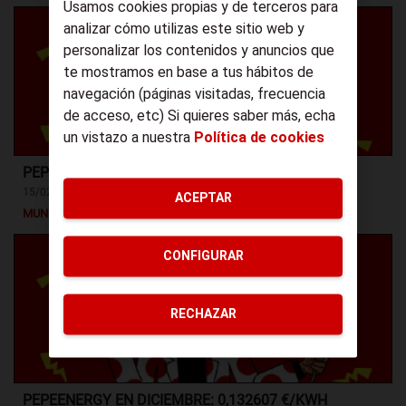
Usamos cookies propias y de terceros para
analizar cómo utilizas este sitio web y
personalizar los contenidos y anuncios que
te mostramos en base a tus hábitos de
navegación (páginas visitadas, frecuencia
de acceso, etc) Si quieres saber más, echa
un vistazo a nuestra
Política de cookies
PEPEENERGY EN ENERO: 0,139623 €/KWH
15/02/2017
ACEPTAR
MUNDO PEPE
CONFIGURAR
RECHAZAR
PEPEENERGY EN DICIEMBRE: 0,132607 €/KWH