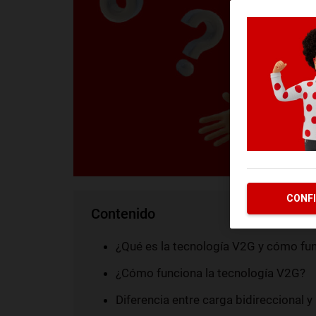
CONF
Contenido
¿Qué es la tecnología V2G y cómo fun
¿Cómo funciona la tecnología V2G?
Diferencia entre carga bidireccional y