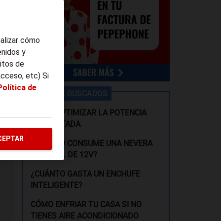
nalizar cómo
enidos y
itos de
acceso, etc) Si
Política de
LOS MÁS BUSCADOS
CÓMO OPTIMIZAR LA POTENCIA
CONTRATADA
CEPTAR
¿CUÁNTO CONSUME UNA NEVERA
PORTÁTIL DE 12V?
¿CUÁNTO GASTA UN ENCHUFE
INTELIGENTE?
CÓMO ENFRIAR TU CASA SI NO
TIENES AIRE ACONDICIONADO