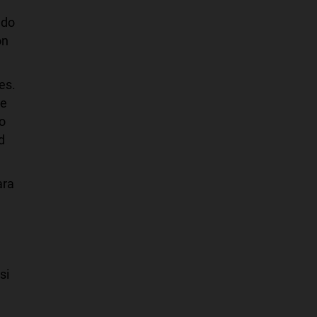
ndo
on
es.
De
o
d
ara
si