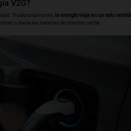
gía V2G?
lidad. Tradicionalmente,
la energía viaja en un solo sentid
bricas o hacia las baterías de nuestro coche.