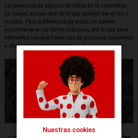
La presencia de algunos de estos en la naturaleza
es mayor, incluso que de lo que pueden ser el oro y
la plata. Pero a diferencia de estos, no suelen
encontrarse en su forma más pura, por lo que para
extraerlos hay que hacer uso de procesos complejos
y altamente contaminantes.
Tierra / Foto de Kier in Sight Archives en Unsplash
Nuestras cookies
Lo que hace tan valiosos a
estos elementos son las