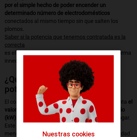
por el simple hecho de poder encender un
determinado número de electrodomésticos
conectados al mismo tiempo sin que salten los
plomos.
Saber si la potencia que tenemos contratada es la
correcta
es el primer paso para evitar pagar de más de forma
innecesaria.
¿Qué es el coste por kW de
potencia contratada?
El coste por kW de potencia contratada representa
el
valor económico exacto asignado a cada kilovatio
(kW)
que podemos usar en nuestro negocio y hogar.
Este concepto se abona de manera invariable y
mensualmente, independientemente de la cantidad
Nuestras cookies