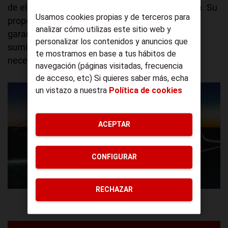
de electricidad durante el periodo de facturación. Su
Usamos cookies propias y de terceros para
propósito principal es financiar al sistema para
analizar cómo utilizas este sitio web y
garantizar que la red eléctrica sea capaz de
personalizar los contenidos y anuncios que
suministrar la demanda máxima de energía que
te mostramos en base a tus hábitos de
necesite en cualquier momento.
navegación (páginas visitadas, frecuencia
de acceso, etc) Si quieres saber más, echa
un vistazo a nuestra
Política de cookies
ACEPTAR
CONFIGURAR
RECHAZAR
Electricidad / Foto de Federico Beccari en Unsplash