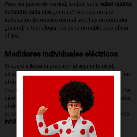
Para ser justos de verdad, lo ideal sería
saber cuánto
consume cada uno
, ¿verdad? Aunque en una
instalación doméstica normal solo hay un
contador
general, la tecnología nos echa un cable para afinar
el tiro.
Medidores individuales eléctricos
Si queréis llevar la precisión al siguiente nivel,
existen sub-medidores eléctricos que se instalan en
el cuadro de luces. Estos dispositivos permiten
monitorizar el consumo de circuitos específicos. Por
ejemplo, se podría medir cuánto gasta exactamente
el circuito de enchufes de la habitación 3. Es una
solución más técnica y requiere instalación, pero es
infalible
.