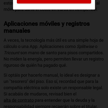
estos enchufes inteligentes incluso se conectan al
móvil para darte el coste en euros en tiempo real.
Aplicaciones móviles y registros
manuales
A veces, la tecnología más útil es una simple hoja de
cálculo o una App. Aplicaciones como
Splitwise
o
Tricount
son mano de santo para pisos compartidos.
No miden la energía, pero permiten llevar un registro
riguroso de quién ha pagado qué.
Si optáis por hacerlo manual, lo ideal es designar a
un "tesorero" del piso. Eso sí, recordad que para la
compañía eléctrica solo existe un responsable legal.
Si acabáis de mudaros, revisad bien el
alta de contrato
para entender que la deuda y la
responsabilidad siempre recaerán sobre el titular,