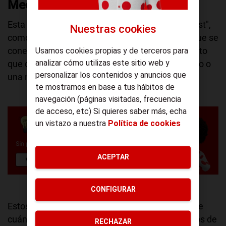
Medidores de enchufe
Esta es la
opción más sencilla y barata
("Low cost",
Nuestras cookies
como nos gusta). Son pequeños adaptadores que se
conectan entre el enchufe de la pared y el aparato
Usamos cookies propias y de terceros para
analizar cómo utilizas este sitio web y
que quieras controlar (como un radiador eléctrico o
personalizar los contenidos y anuncios que
una nevera extra en la habitación).
te mostramos en base a tus hábitos de
navegación (páginas visitadas, frecuencia
de acceso, etc) Si quieres saber más, echa
un vistazo a nuestra
Política de cookies
ACEPTAR
CONFIGURAR
Estos
gadgets energéticos
te dicen exactamente
cuántos kWh ha consumido ese aparato. Muchos de
RECHAZAR