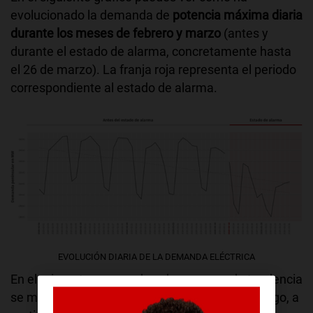
evolucionado la demanda de
potencia máxima diaria
durante los meses de febrero y marzo
(antes y
durante el estado de alarma, concretamente hasta
el 26 de marzo). La franja roja representa el periodo
correspondiente al estado de alarma.
EVOLUCIÓN DIARIA DE LA DEMANDA ELÉCTRICA
En el primer tramo puedes observar que la tendencia
se mantiene constante en el tiempo. Sin embargo, a