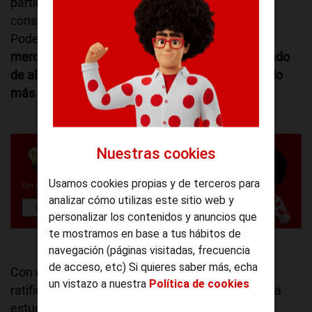
partir de la activación del Estado de Alarma, el
consumo eléctrico cae considerablemente.
Podemos deducir que
el consumo eléctrico del
mercado ha disminuido a consecuencia del estado
de alarma, a pesar de que estamos consumiendo
más electricidad en nuestros hogares.
Nuestras cookies
Usamos cookies propias y de terceros para
analizar cómo utilizas este sitio web y
personalizar los contenidos y anuncios que
te mostramos en base a tus hábitos de
navegación (páginas visitadas, frecuencia
de acceso, etc) Si quieres saber más, echa
Con el fin de arrojar más luz sobre estos datos y
un vistazo a nuestra
Política de cookies
ratificar esta conclusión, a continuación, vamos a
estudiar en detalle un día de la semana.