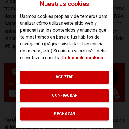
El pasado 26 de junio, con la introducción de los
Nuestras cookies
tramos horarios en las tarifas de energía, el Gobierno
decretó que el
impuesto sobre el valor añadido
(IVA)
Usamos cookies propias y de terceros para
bajara del 21% al 10%, con el objetivo de atenuar los
analizar cómo utilizas este sitio web y
personalizar los contenidos y anuncios que
sobrecostes provenientes de la nueva tarificación
te mostramos en base a tus hábitos de
eléctrica. Esta medida supuso un
ahorro mensual de
navegación (páginas visitadas, frecuencia
9€ aprox.
en la factura eléctrica.
de acceso, etc) Si quieres saber más, echa
un vistazo a nuestra
Política de cookies
ACEPTAR
CONFIGURAR
RECHAZAR
No obstante, el Gobierno ha decidido atacar también
el
Impuesto de la Electricidad
. En este caso, el