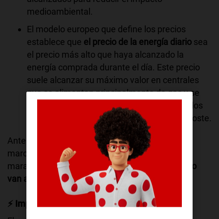
medioambiental.
El modelo europeo que define los precios
establece que
el precio de la energía diario
sea
el precio más alto que haya alcanzado la
energía comprada durante el día. Este precio
suele alcanzar su máximo valor en centrales
que se alimentan principalmente de gas y se
aplica a todos los tipos de energía producidos
durante el día independientemente de su coste.
Ante este escenario, el Gobierno ha puesto en
marcha un plan de medidas para paliar esta
maratón de precios, y queremos explicarte
cómo
van a afectar a tu factura de la luz:
⚡
️
Impuestos