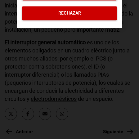
inicialmente contratada por el usuario, mientras el
interruptor general automático corta la luz cuando la
RECHAZAR
potencia supera la máxima que admite la propia
instalación, un pequeño pero importante matiz.
El
interruptor general automático
es uno de los
elementos obligados en un cuadro eléctrico junto a
otros muchos aliados: por ejemplo el PCS (o
protector contra sobretensiones), el ID (o
interruptor diferencial
) o los llamados PIAs
(pequeños interruptores de potencia), los cuales se
encargan de conducir la electricidad a diferentes
circuitos y
electrodomésticos
de un espacio.
Anterior
Siguiente