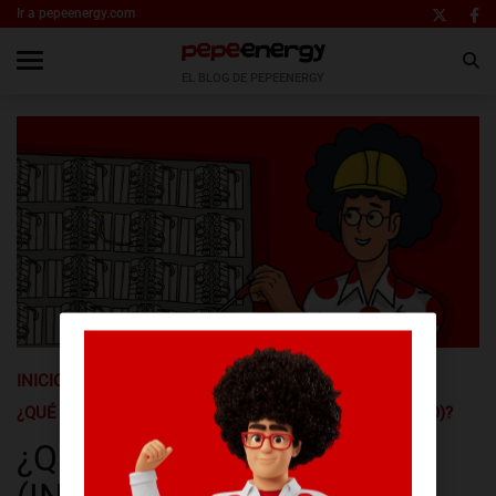
Ir a pepeenergy.com
EL BLOG DE PEPEENERGY
INICIO
GLOSARIO
¿QUÉ ES EL IGA (INTERRUPTOR GENERAL AUTOMÁTICO)?
¿QUÉ ES EL IGA