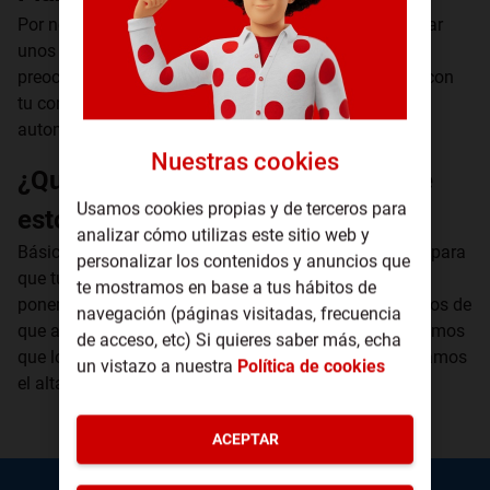
Por norma general, el cambio de compañía suele tardar
unos 15 días desde que nos das tus datos. No te
preocupes, durante ese tiempo seguirás teniendo
luz
con
tu compañía actual y el traspaso se hará de forma
automática sin que tú notes absolutamente nada.
Nuestras cookies
¿Qué gestiones realizamos durante
Usamos cookies propias y de terceros para
estos 15 días?
analizar cómo utilizas este sitio web y
Básicamente, nos comemos todo el papeleo aburrido para
personalizar los contenidos y anuncios que
que tú no tengas que mover un dedo. Nosotros nos
te mostramos en base a tus hábitos de
ponemos en contacto con tu distribuidora, les avisamos de
navegación (páginas visitadas, frecuencia
que a partir de ahora te facturaremos nosotros, validamos
de acceso, etc) Si quieres saber más, echa
que los datos de tu contador están correctos y tramitamos
un vistazo a nuestra
Política de cookies
el alta en nuestro sistema. Así de fácil.
ACEPTAR