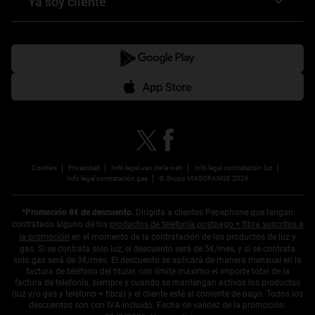
Ya soy cliente
Blog
Tarifa de luz segunda residencia
Preguntas Frecuentes
Ver versión en Euskera
Mi Pepeenergy
Calculadora luz
Condiciones descuento en telefonía
Pepephone
Compara tu factura de luz
Opiniones
Quienes somos
Cookies
Privacidad
Info legal uso de la web
Info legal contratación luz
Info legal contratación gas
© Grupo MASORANGE 2026
*Promoción 8€ de descuento.
Dirigida a clientes Pepephone que tengan
contratado alguno de los
productos de telefonía postpago + fibra suscritos a
la promoción
en el momento de la contratación de los productos de luz y
gas. Si se contrata solo luz, el descuento será de 5€/mes, y si se contrata
solo gas será de 3€/mes. El descuento se aplicará de manera mensual en la
factura de teléfono del titular, con límite máximo el importe total de la
factura de telefonía, siempre y cuando se mantengan activos los productos
(luz y/o gas y teléfono + fibra) y el cliente esté al corriente de pago. Todos los
descuentos son con IVA incluido. Fecha de validez de la promoción: