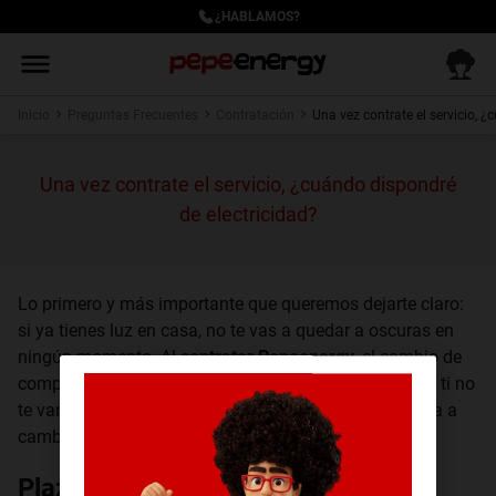
¿HABLAMOS?
Inicio
Preguntas Frecuentes
Contratación
Una vez contrate el servicio, 
Una vez contrate el servicio, ¿cuándo dispondré
de electricidad?
Lo primero y más importante que queremos dejarte claro:
si ya tienes luz en casa, no te vas a quedar a oscuras en
ningún momento. Al
contratar Pepeenergy
, el cambio de
compañía es un trámite puramente administrativo y a ti no
te van a cortar la luz ni va a ir ningún técnico a tu casa a
cambiar cables.
Plazo estimado para tu cambio