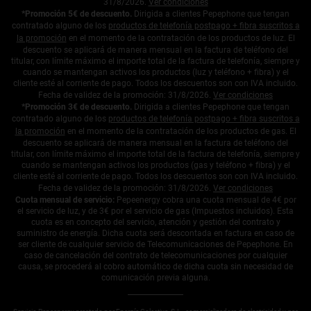
31/8/2026.
Ver condiciones
*Promoción 5€ de descuento.
Dirigida a clientes Pepephone que tengan
contratado alguno de los
productos de telefonía postpago + fibra suscritos a
la promoción
en el momento de la contratación de los productos de luz. El
descuento se aplicará de manera mensual en la factura de teléfono del
titular, con límite máximo el importe total de la factura de telefonía, siempre y
cuando se mantengan activos los productos (luz y teléfono + fibra) y el
cliente esté al corriente de pago. Todos los descuentos son con IVA incluido.
Fecha de validez de la promoción: 31/8/2026.
Ver condiciones
*Promoción 3€ de descuento.
Dirigida a clientes Pepephone que tengan
contratado alguno de los
productos de telefonía postpago + fibra suscritos a
la promoción
en el momento de la contratación de los productos de gas. El
descuento se aplicará de manera mensual en la factura de teléfono del
titular, con límite máximo el importe total de la factura de telefonía, siempre y
cuando se mantengan activos los productos (gas y teléfono + fibra) y el
cliente esté al corriente de pago. Todos los descuentos son con IVA incluido.
Fecha de validez de la promoción: 31/8/2026.
Ver condiciones
Cuota mensual de servicio:
Pepeenergy cobra una cuota mensual de 4€ por
el servicio de luz, y de 3€ por el servicio de gas (Impuestos incluidos). Esta
cuota es en concepto del servicio, atención y gestión del contrato y
suministro de energía. Dicha cuota será descontada en factura en caso de
ser cliente de cualquier servicio de Telecomunicaciones de Pepephone. En
caso de cancelación del contrato de telecomunicaciones por cualquier
causa, se procederá al cobro automático de dicha cuota sin necesidad de
comunicación previa alguna.