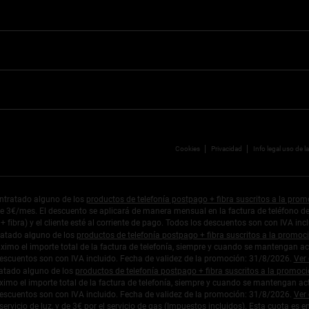
Cookies
Privacidad
Info legal uso de l
ntratado alguno de los
productos de telefonía postpago + fibra suscritos a la pro
de 3€/mes. El descuento se aplicará de manera mensual en la factura de teléfono del t
 fibra) y el cliente esté al corriente de pago. Todos los descuentos son con IVA in
ratado alguno de los
productos de telefonía postpago + fibra suscritos a la promoc
ximo el importe total de la factura de telefonía, siempre y cuando se mantengan activo
escuentos son con IVA incluido. Fecha de validez de la promoción: 31/8/2026.
Ver
ratado alguno de los
productos de telefonía postpago + fibra suscritos a la promoc
imo el importe total de la factura de telefonía, siempre y cuando se mantengan activ
escuentos son con IVA incluido. Fecha de validez de la promoción: 31/8/2026.
Ver
icio de luz, y de 3€ por el servicio de gas (Impuestos incluidos). Esta cuota es en 