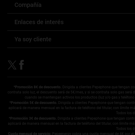
Compañía
Histórico de precios
Tarifa Variable de Luz
Seguro de desempleo
Nuestros principios
Enlaces de interés
Tarifa Potencia a precio de coste
Compensación de huella de carbono
Tarifa de gas
Atención al cliente
Ya soy cliente
Blog
Tarifa de luz segunda residencia
Preguntas Frecuentes
Ver versión en Euskera
Mi Pepeenergy
Calculadora luz
Condiciones descuento en telefonía
Pepephone
Compara tu factura de luz
Opiniones
Quienes somos
*Promoción 8€ de descuento.
Dirigida a clientes Pepephone que tengan co
contrata solo luz, el descuento será de 5€/mes, y si se contrata solo gas será 
cuando se mantengan activos los productos (luz y/o gas y teléfono +
*Promoción 5€ de descuento.
Dirigida a clientes Pepephone que tengan cont
aplicará de manera mensual en la factura de teléfono del titular, con límite má
Todos los d
*Promoción 3€ de descuento.
Dirigida a clientes Pepephone que tengan cont
aplicará de manera mensual en la factura de teléfono del titular, con límite máx
Todos los d
Cuota mensual de servicio:
Pepeenergy cobra una cuota mensual de 4€ por el serv