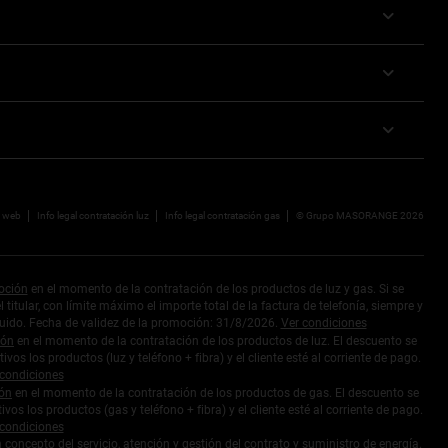
a web
Info legal contratación luz
Info legal contratación gas
© Grupo MASORANGE 2026
moción
en el momento de la contratación de los productos de luz y gas. Si se
itular, con límite máximo el importe total de la factura de telefonía, siempre y
cluido. Fecha de validez de la promoción: 31/8/2026.
Ver condiciones
ión
en el momento de la contratación de los productos de luz. El descuento se
s los productos (luz y teléfono + fibra) y el cliente esté al corriente de pago.
 condiciones
ión
en el momento de la contratación de los productos de gas. El descuento se
os los productos (gas y teléfono + fibra) y el cliente esté al corriente de pago.
 condiciones
concepto del servicio, atención y gestión del contrato y suministro de energía.