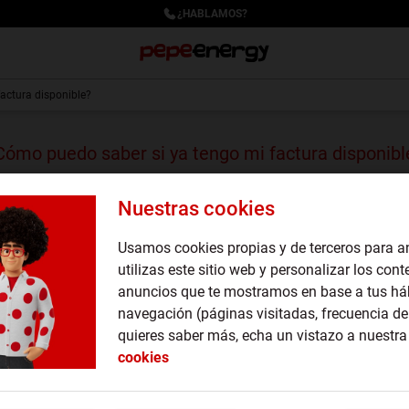
¿HABLAMOS?
actura disponible?
Cómo puedo saber si ya tengo mi factura disponibl
Nuestras cookies
 si ya tienes tu factura de Pepeenergy disponible? En Pepeen
Usamos cookies propias y de terceros para a
ión sea tan transparente y sencillo como sea posible.
utilizas este sitio web y personalizar los cont
enviaremos un correo electrónico para notificártelo. Este correo i
anuncios que te mostramos en base a tus há
 plataforma.
navegación (páginas visitadas, frecuencia de 
quieres saber más, echa un vistazo a nuestr
ado de tu factura en cualquier momento accediendo a tu cuent
cookies
ón, encontrarás una sección dedicada a tus facturas donde puede
ctura actual.